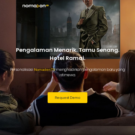
Pengalaman Menarik. Tamu Senang.
Hotel Ramai.
Personalisasi
menghadirkan pengalaman baru yang
Nomaden TV
istimewa.
Request Demo