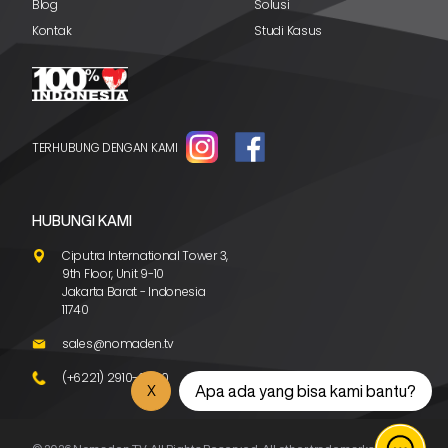
Blog
Solusi
Kontak
Studi Kasus
TERHUBUNG DENGAN KAMI
HUBUNGI KAMI
Ciputra International Tower 3,
9th Floor, Unit 9-10
Jakarta Barat - Indonesia
11740
sales@nomaden.tv
(+6221) 2910-6600
Apa ada yang bisa kami bantu?
X